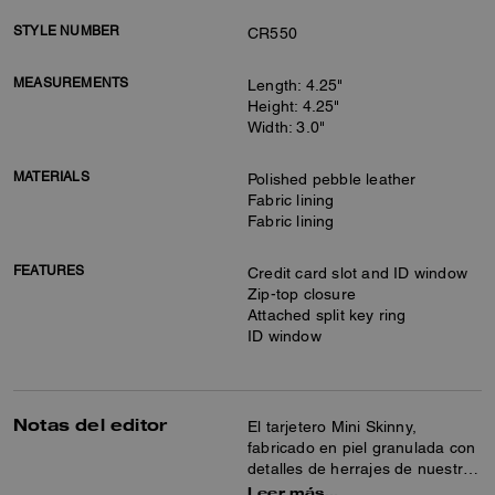
STYLE NUMBER
CR550
MEASUREMENTS
Length: 4.25"
Height: 4.25"
Width: 3.0"
MATERIALS
Polished pebble leather
Fabric lining
Fabric lining
FEATURES
Credit card slot and ID window
Zip-top closure
Attached split key ring
ID window
Notas del editor
El tarjetero Mini Skinny,
fabricado en piel granulada con
detalles de herrajes de nuestra
firma, guarda llaves, tarjetas y
Leer más…