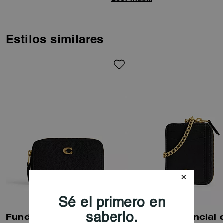
otros pequeños objetos de
forma segura y con estilo.
Estilos similares
Funda Pequeña Esencial Para Tarjetas Con Cremallera