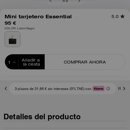
1
/
3
Mini tarjetero Essential
5.0
95 €
COLOR: Latón/Negro
Añadir a 
COMPRAR AHORA
la cesta
ADDING TO
BAG
3 plazos de 31,66 € sin intereses (0% TAE) con
Detalles del producto