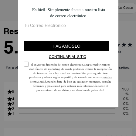
Añadir A La Cesta
Añadir A La Cesta
Reseñas
5.0
1
Reseñas
Para obtener más información sobre cómo verificamos nuestras reseñas,
lee más
aquí
.
100
5
%
4
0%
3
0%
2
0%
1
0%