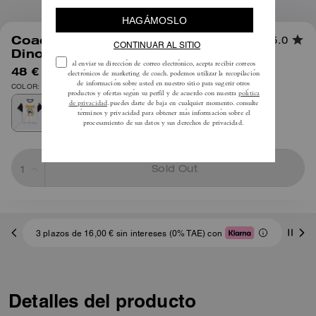
1
/
4
Coach | Camiseta Brain Dead Zilly
5.0
Dino
48 €
95 €
COLOR: Blanco
Sold Out
3 plazos de 16,00 € sin intereses (0% TAE) con
Detalles del producto