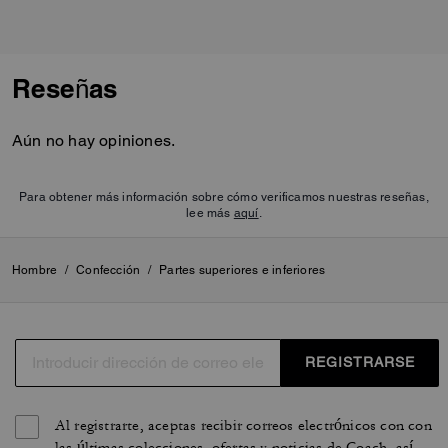
Reseñas
Aún no hay opiniones.
Para obtener más información sobre cómo verificamos nuestras reseñas,
lee más
aquí
.
Hombre
/
Confección
/
Partes superiores e inferiores
REGISTRARSE
Al registrarte, aceptas recibir correos electrónicos con con
las últimas colecciones, ofertas y noticias de Coach, así