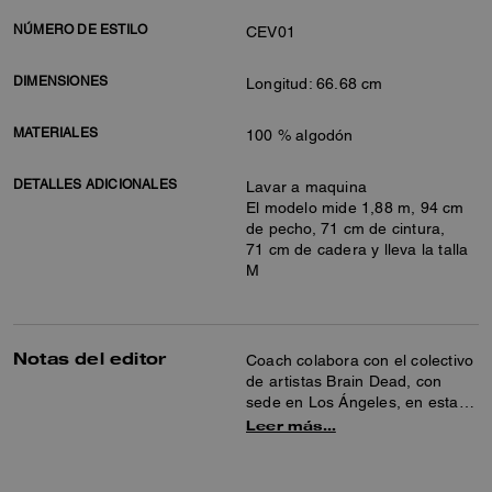
NÚMERO DE ESTILO
CEV01
DIMENSIONES
Longitud: 66.68 cm
MATERIALES
100 % algodón
DETALLES ADICIONALES
Lavar a maquina
El modelo mide 1,88 m, 94 cm
de pecho, 71 cm de cintura,
71 cm de cadera y lleva la talla
M
Notas del editor
Coach colabora con el colectivo
de artistas Brain Dead, con
sede en Los Ángeles, en esta
colección especial que celebra
Leer más…
el arte de la creación
compartida y la expresión
personal. Juntos hemos