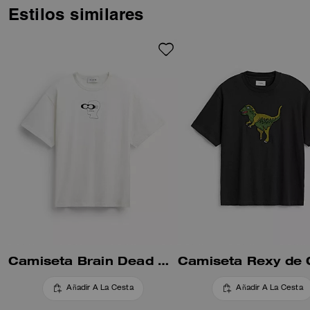
reinventado nuestra colección
Estilos similares
de firma con el Logohead de
Brain Dead y hemos diseñado
un parque temático imaginario
lleno de divertidas mascotas.
Esta camiseta de algodón de
corte clásico presenta un
llamativo gráfico protagonizado
por Zilly, la mascota dinosaurio.
Está acabada con cuello y
mangas en contraste.
Camiseta Brain Dead Head de Coach en algodón orgánico
Añadir A La Cesta
Añadir A La Cesta