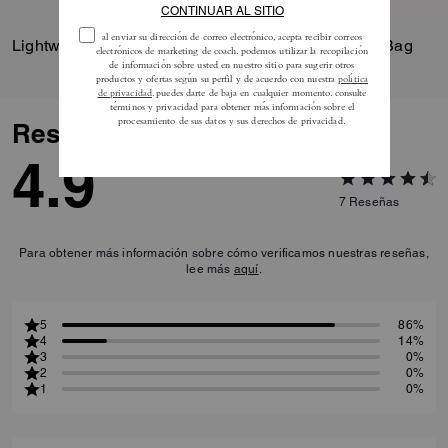
correas intercambiables para
llevarlo cruzado y como bolso
Lightweight Moto Jacket
Brook Flap Chain Bag
de hombro corto con la correa
de piel o la elegante correa de
cadena. (¡Te queremos, Rexy!)
Reseñas
4.9
7
Reseñas
Para obtener más información sobre cómo verificamos nuestras reseñas,
lee más
aquí
.
5
86%
4
14%
3
0%
2
0%
1
0%