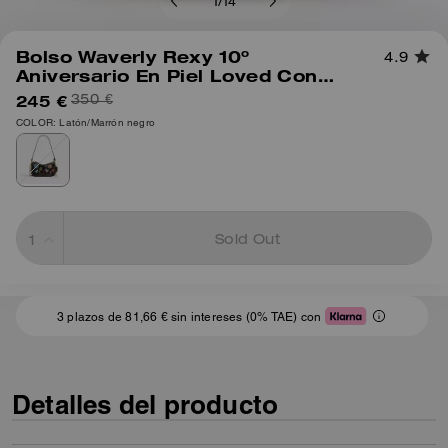
1
/
14
Bolso Waverly Rexy 10º
4.9
Aniversario En Piel Loved Con
Estampado De Pegatinas
245 €
350 €
COLOR: Latón/Marrón negro
Sold Out
3 plazos de 81,66 € sin intereses (0% TAE) con
Detalles del producto