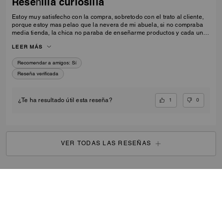
Reseñilla curiosilla
Estoy muy satisfecho con la compra, sobretodo con el trato al cliente,
porque estoy mas pelao que la nevera de mi abuela, si no compraba
media tienda, la chica no paraba de enseñarme productos y cada uno
mejor que el anterior, volveré.
LEER MÁS
Recomendar a amigos:
Sí
Reseña verificada
1
0
¿Te ha resultado útil esta reseña?
VER TODAS LAS RESEÑAS
Mujer
/
Bolsos
/
Bolsos cruzados
...