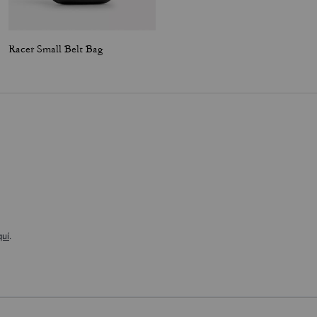
Racer Small Belt Bag
Colton Crossbody Bag 25 In Signature Canvas With Coach Graphic
quí
.