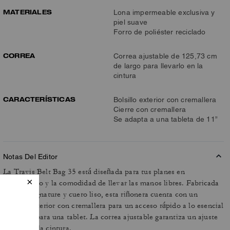
MATERIALES
Lona impermeable exclusiva y
piel suave
Forro de poliéster reciclado
CORREA
Correa ajustable de 125,73 cm
de largo para llevarlo en la
cintura
CARACTERÍSTICAS
Bolsillo exterior con cremallera
Cierre con cremallera
Se adapta a una tableta de 11”
Notas Del Editor
La Travis Belt Bag 35 está diseñada para tus planes en
movimiento y la comodidad de llevar las manos libres. Fabricada
en lona Signature y cuero liso, esta riñonera cuenta con un
bolsillo exterior con cremallera para un acceso rápido a lo esencial
y espacio para una tablet. La correa ajustable garantiza un ajuste
cómodo a la cintura.