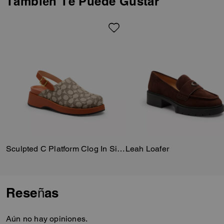
También Te Puede Gustar
plantilla acolchada y una suela
exterior de goma duradera.
Nuestro jacquard de está
elaborada con una mezcla de
36 % poliéster reciclado y 64 %
algodón regenerativo
procedentes de granjas que
utilizan prácticas agrícolas
regenerativas, es decir, ayudan
a mantener y rejuvenecer la
tierra, aumentan la diversidad
biológica y la salud del terreno y
podrían generar una mayor
absorción de carbono. Refleja
nuestro compromiso continuo
Sculpted C Platform Clog In Signature Textile Jacquard
Leah Loafer
de ayudar a reducir nuestro
impacto en el planeta.
Reseñas
Aún no hay opiniones.