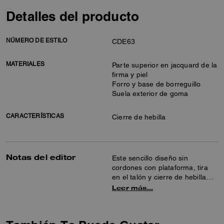
Detalles del producto
NÚMERO DE ESTILO
CDE63
MATERIALES
Parte superior en jacquard de la
firma y piel
Forro y base de borreguillo
Suela exterior de goma
CARACTERÍSTICAS
Cierre de hebilla
Notas del editor
Este sencillo diseño sin
cordones con plataforma, tira
en el talón y cierre de hebilla
está elaborado en nuestro
Leer más…
jacquard de firma adornado con
cristales brillantes. Están
acabados con una cómoda