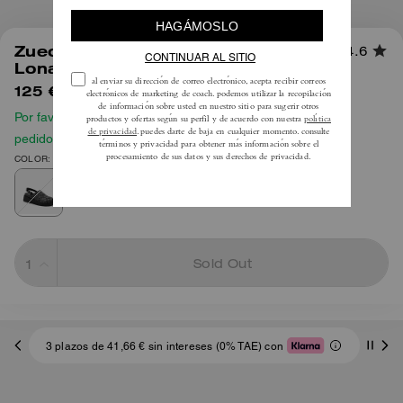
1
/
5
Zueco Sculpted C Platform en
4.6
Lona Signature Jacquard Cristal
125 €
195 €
Por favor, consulta nuestra guía de tallas antes de hacer tu
pedido
COLOR: Negro
Sold Out
3 plazos de 41,66 € sin intereses (0% TAE) con