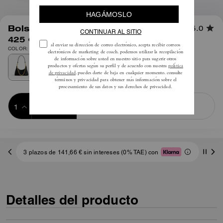
1
/
6
Bolso de Hombro Juliet 25
5.0
425 €
COLOR: Latón/Negro
Añadir a 
COMPRAR AHORA
la cesta
ADDING TO
BAG
3 plazos de 141,66 € sin intereses (0% TAE) con
Detalles del producto