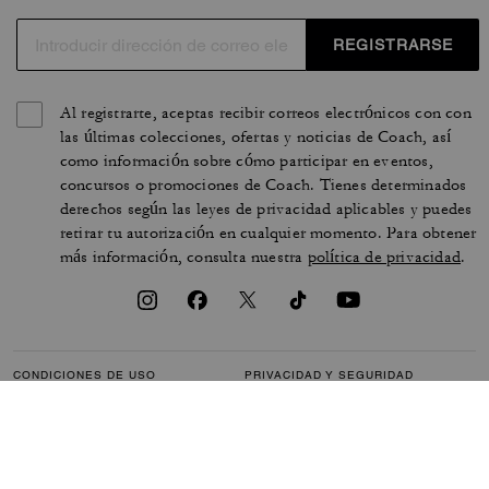
REGISTRARSE
Al registrarte, aceptas recibir correos electrónicos con con
las últimas colecciones, ofertas y noticias de Coach, así
como información sobre cómo participar en eventos,
concursos o promociones de Coach. Tienes determinados
derechos según las leyes de privacidad aplicables y puedes
retirar tu autorización en cualquier momento. Para obtener
más información, consulta nuestra
política de privacidad
.
CONDICIONES DE USO
PRIVACIDAD Y SEGURIDAD
PROTECCIÓN DE MARCA
GESTIONAR COOKIES
ACCESIBILIDAD
ATENCIÓN AL CLIENTE