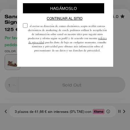
1
/
6
Sandalia Brynn en Jacquard
5.0
Signature Cristal
125 €
195 €
Por favor, consulta nuestra guía de tallas antes de hacer tu
pedido
COLOR: Canela
Sold Out
3 plazos de 41,66 € sin intereses (0% TAE) con