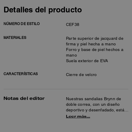
Detalles del producto
NÚMERO DE ESTILO
CEF38
MATERIALES
Parte superior de jacquard de
firma y piel hecha a mano
Forro y base de piel hechos a
mano
Suela exterior de EVA
CARACTERÍSTICAS
Cierre de velcro
Notas del editor
Nuestras sandalias Brynn de
doble correa, con un diseño
deportivo y desenfadado, están
confeccionadas con nuestro
Leer más…
jacquard de firma adornado con
cristales relucientes. Con una