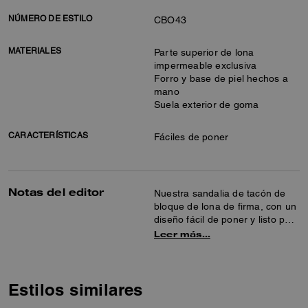
NÚMERO DE ESTILO
CBO43
MATERIALES
Parte superior de lona
impermeable exclusiva
Forro y base de piel hechos a
mano
Suela exterior de goma
CARACTERÍSTICAS
Fáciles de poner
Notas del editor
Nuestra sandalia de tacón de
bloque de lona de firma, con un
diseño fácil de poner y listo para
llevar, es un estilo sofisticado
Leer más…
sin esfuerzo. La versátil silueta
cuenta con una cómoda plantilla
acolchada y suela de goma
para una mayor tracción.
Estilos similares