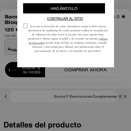
1
/
5
Sandalia de Tacón Esculpido en
5.0
Bloque C en Lona Signature
125 €
195 €
COLOR: Canela
Añadir a 
COMPRAR AHORA
la cesta
ADDING TO
BAG
Envíos Y Devoluciones Complementarios
Detalles del producto