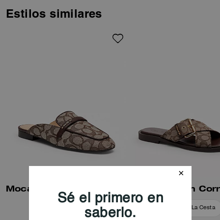
de lazo en la tira del dedo.
Estilos similares
Mocasín Sin Talón En Jacquard Signature
Añadir A La Cesta
Añadir A La Cesta