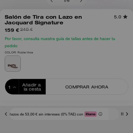
1
/
6
Salón de Tira con Lazo en
5.0
Jacquard Signature
159 €
240 €
Por favor, consulta nuestra guía de tallas antes de hacer tu
pedido
COLOR: Roble/Arce
Añadir a 
COMPRAR AHORA
la cesta
ADDING TO
BAG
Envíos Y Devoluciones Complemen
tereses (0% TAE) con