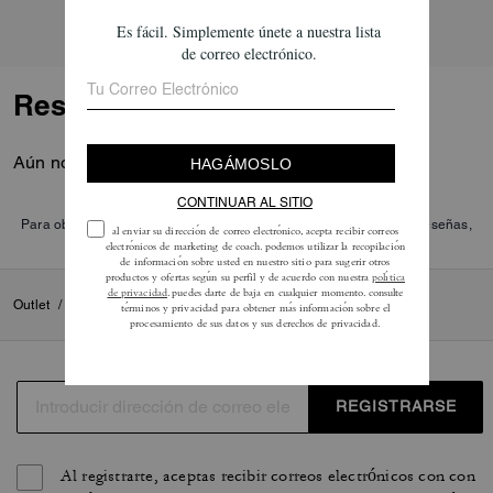
Reseñas
Aún no hay opiniones.
Para obtener más información sobre cómo verificamos nuestras reseñas,
lee más
aquí
.
Outlet
/
Para mujer
/
Ver todos
REGISTRARSE
Al registrarte, aceptas recibir correos electrónicos con con