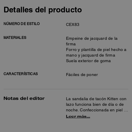
Detalles del producto
NÚMERO DE ESTILO
CEX83
MATERIALES
Empeine de jacquard de la
firma
Forro y plantilla de piel hecho a
mano y jacquard de firma
Suela exterior de goma
CARACTERÍSTICAS
Fáciles de poner
Notas del editor
La sandalia de tacón Kitten con
lazo funciona bien de día o de
noche. Confeccionada en piel y
jacquard de firma, esta sandalia
Leer más…
sin cierre cuenta con un
cómodo tacón bajo y un detalle