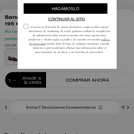
1
/
5
Sandalia Sculpted C Cruzada
195 €
Por favor, consulta nuestra guía de tallas antes de hacer tu
pedido
COLOR: Marrón chocolate
Añadir a 
COMPRAR AHORA
la cesta
ADDING TO
BAG
Envíos Y Devoluciones Complementarios