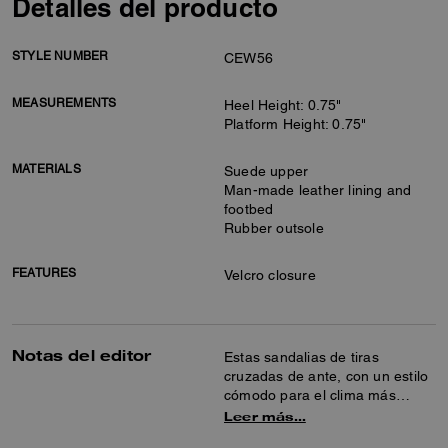
Detalles del producto
STYLE NUMBER
CEW56
MEASUREMENTS
Heel Height: 0.75"
Platform Height: 0.75"
MATERIALS
Suede upper
Man-made leather lining and
footbed
Rubber outsole
FEATURES
Velcro closure
Notas del editor
Estas sandalias de tiras
cruzadas de ante, con un estilo
cómodo para el clima más
cálido, están diseñadas con una
Leer más…
cómoda plantilla acolchada y un