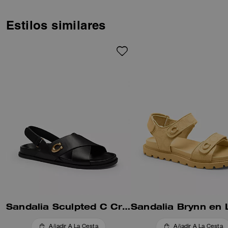
sencillo cierre de velcro. La
silueta de puntera abierta está
acabada con una suela de
Estilos similares
goma duradera y nuestros
herrajes de firma pulidos.
Sandalia Sculpted C Cruzada
Añadir A La Cesta
Añadir A La Cesta