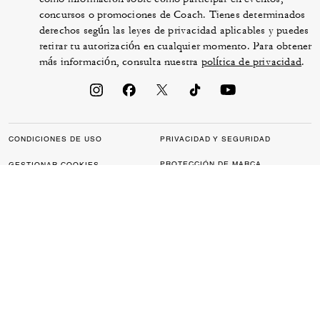
concursos o promociones de Coach. Tienes determinados
derechos según las leyes de privacidad aplicables y puedes
retirar tu autorización en cualquier momento. Para obtener
más información, consulta nuestra
política de privacidad
.
CONDICIONES DE USO
PRIVACIDAD Y SEGURIDAD
PROTECCIÓN DE MARCA
GESTIONAR COOKIES
ACCESIBILIDAD
ATENCIÓN AL CLIENTE
DECLARACIÓN DE LA
LEY DE ESCLAVITUD
SECCIÓN 172
MODERNA DEL REINO UNIDO
MAPA DEL SITIO
© 2026 COACH IP HOLDINGS LLC. COACH, EL DISEÑO DE LA “C” PROPIA
DE COACH, EL DISEÑO DE LAS ETIQUETAS Y DEL NOMBRE DE
LA MARCA COACH Y EL DISEÑO DEL CABALLO Y EL CARRUAJE DE
COACH SON MARCAS COMERCIALES REGISTRADAS DE COACH IP
HOLDINGS LLC.