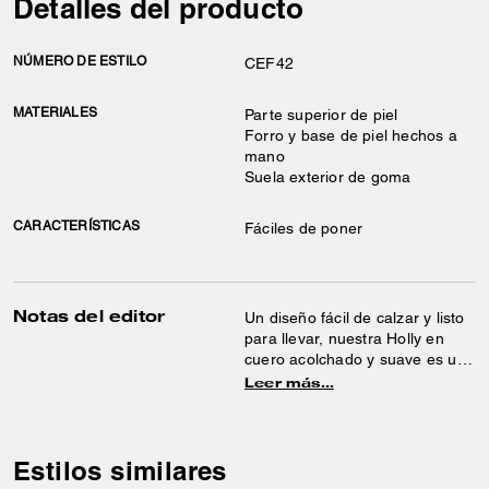
Detalles del producto
NÚMERO DE ESTILO
CEF42
MATERIALES
Parte superior de piel
Forro y base de piel hechos a
mano
Suela exterior de goma
CARACTERÍSTICAS
Fáciles de poner
Notas del editor
Un diseño fácil de calzar y listo
para llevar, nuestra Holly en
cuero acolchado y suave es un
estilo sofisticado sin esfuerzo.
Leer más…
Esta versátil sandalia plana
cuenta con una plantilla
acolchada que ofrece
comodidad, una suela de goma
Estilos similares
para mayor tracción y nuestra