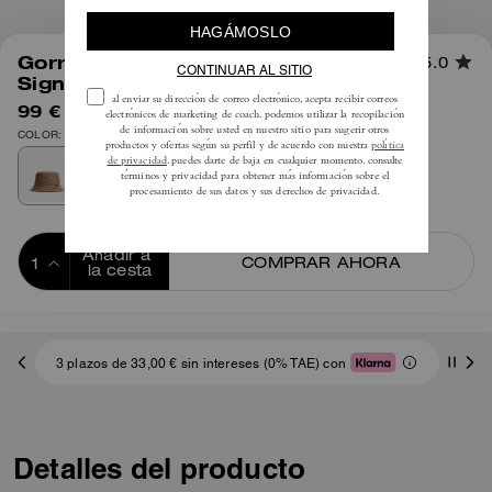
1
/
3
Gorra Bucket de Jacquard
5.0
Signature
99 €
150 €
COLOR: Caqui
Añadir a 
COMPRAR AHORA
la cesta
ADDING TO
BAG
3 plazos de 33,00 € sin intereses (0% TAE) con
Detalles del producto