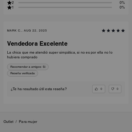
2
0%
1
0%
MARK C., AUG 22, 2025
Vendedora Excelente
La chica que me atendió super simpática, si no es por ella no lo
hubiera comprado
Recomendar a amigos:
Sí
Reseña verificada
0
0
¿Te ha resultado útil esta reseña?
Outlet
/
Para mujer