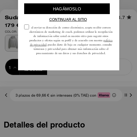
1
/
4
Sudadera con capucha
4.7
179 €
325 €
COLOR: Gris brezo
Añadir a 
COMPRAR AHORA
la cesta
ADDING TO
BAG
3 plazos de 69,66 € sin intereses (0% TAE) con
Detalles del producto