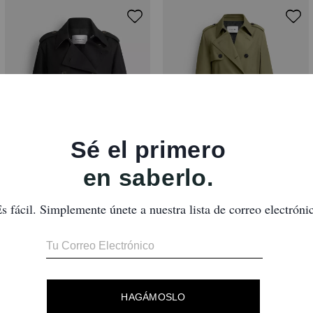
Short Trench
Mid Trench
Reseñas