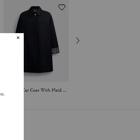
Heritage Car Coat With Plaid Lining
New York Ribbed Tank Top