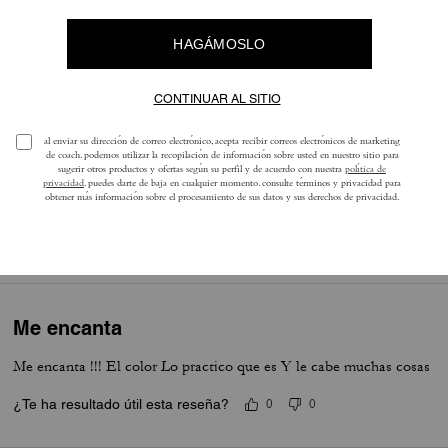
Reseñas
4.6
Estrellas
22
Reseñas
ra obtener más información sobre cómo verificamos nuestras reseñas, lee más
a
Me encanta
Me encanta !!! El color Lo practico que es Y le cabe muchas cosas
¿Te ha resultado útil esta reseña?
0
0