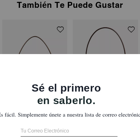
También Te Puede Gustar
Tabby Shoulder Bag 26
Tabby Shoulder Bag 20