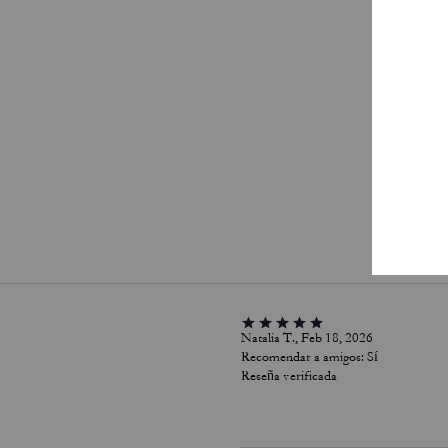
Pa
Natalia T., Feb 18, 2026
Recomendar a amigos:
Sí
Reseña verificada