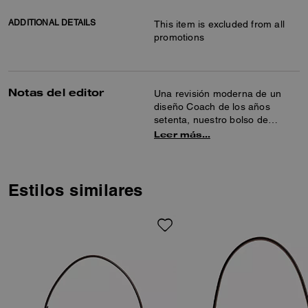
ADDITIONAL DETAILS
This item is excluded from all
promotions
Notas del editor
Una revisión moderna de un
diseño Coach de los años
setenta, nuestro bolso de
hombro estructurado Tabby está
Leer más…
elaborado en piel granulada
pulida. Más pequeño que el 26,
el pequeño 20 cuenta con dos
correas desmontables para
Estilos similares
llevarlo en la mano, más corto
en el hombro o cruzado. Está
acabado con nuestros herrajes
de firma para aportar un toque
único.