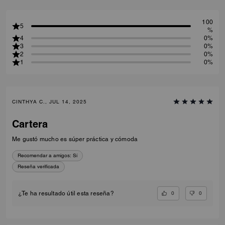
100
5
%
4
0%
3
0%
2
0%
1
0%
CINTHYA C., JUL 14, 2025
Cartera
Me gustó mucho es súper práctica y cómoda
Recomendar a amigos:
Sí
Reseña verificada
0
0
¿Te ha resultado útil esta reseña?