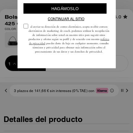
1
/
10
Bolso Bandolera Tabby 20
5.0
425 €
COLOR: Latón/Piedra oscura
Añadir a 
COMPRAR AHORA
la cesta
ADDING TO
BAG
3 plazos de 141,66 € sin intereses (0% TAE) con
Detalles del producto