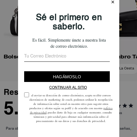
Bolso de hombro Tabby 26
Añadir A La Cesta
Añadir A La Cesta
Reseñas
5.0
5
Reseñas
Para obtener más información sobre cómo verificamos nuestras reseñas,
lee más
aquí
.