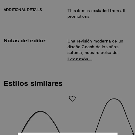
ADDITIONAL DETAILS
This item is excluded from all
promotions
Notas del editor
Una revisión moderna de un
diseño Coach de los años
setenta, nuestro bolso de
hombro estructurado Tabby está
Leer más…
elaborado en piel granulada
pulida. Más pequeño que el 26,
el pequeño 20 cuenta con dos
correas desmontables para
Estilos similares
llevarlo en la mano, más corto
en el hombro o cruzado. Está
acabado con nuestros herrajes
de firma para aportar un toque
único.