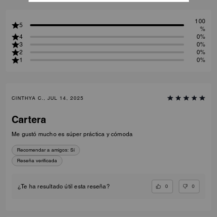
100
5
%
4
0%
3
0%
2
0%
1
0%
CINTHYA C., JUL 14, 2025
Cartera
Me gustó mucho es súper práctica y cómoda
Recomendar a amigos:
Sí
Reseña verificada
0
0
¿Te ha resultado útil esta reseña?