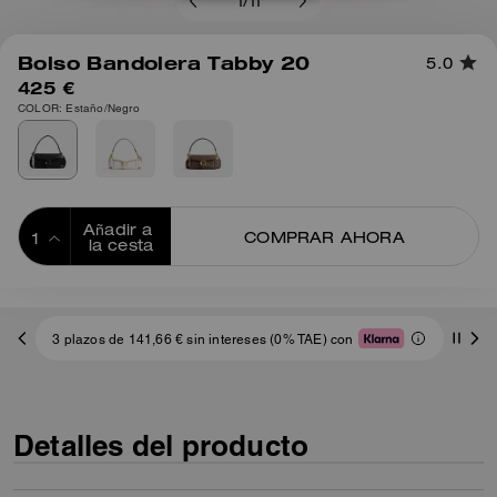
1
/
11
Bolso Bandolera Tabby 20
5.0
425 €
COLOR: Estaño/Negro
Añadir a 
COMPRAR AHORA
la cesta
ADDING TO
BAG
3 plazos de 141,66 € sin intereses (0% TAE) con
Detalles del producto