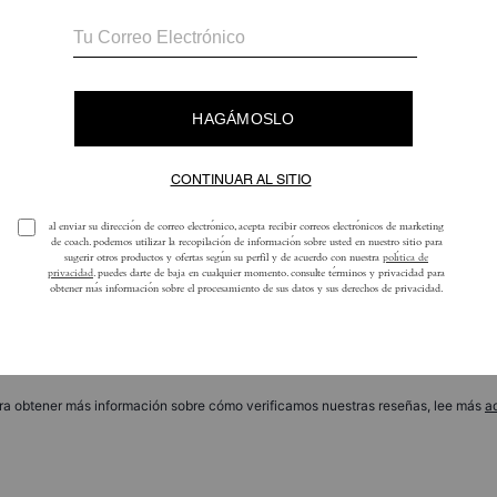
Tabby Shoulder Bag 26
Tabby Shoulder Bag 20
Reseñas
Aún no hay opiniones.
ra obtener más información sobre cómo verificamos nuestras reseñas, lee más
a