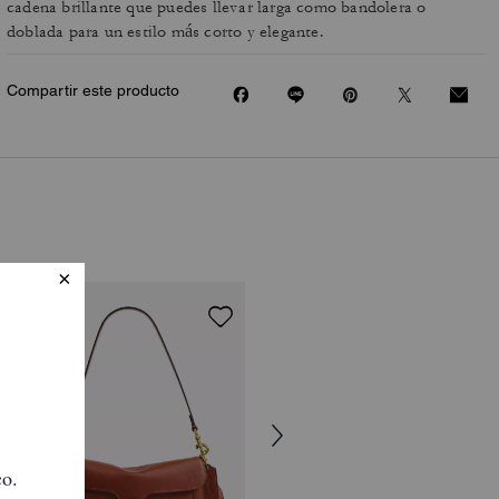
cadena brillante que puedes llevar larga como bandolera o
doblada para un estilo más corto y elegante.
Compartir este producto