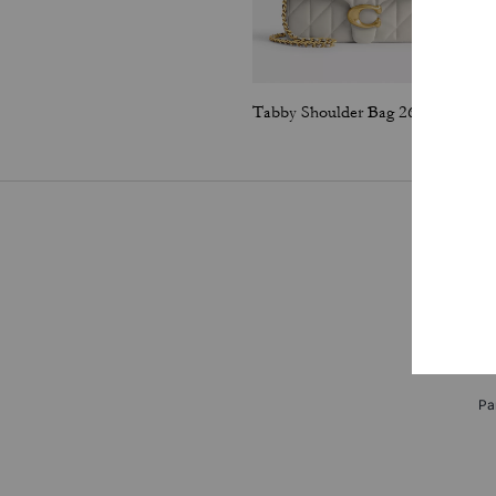
Tabby Shoulder Bag 26 With Pillow Quilting
Pa