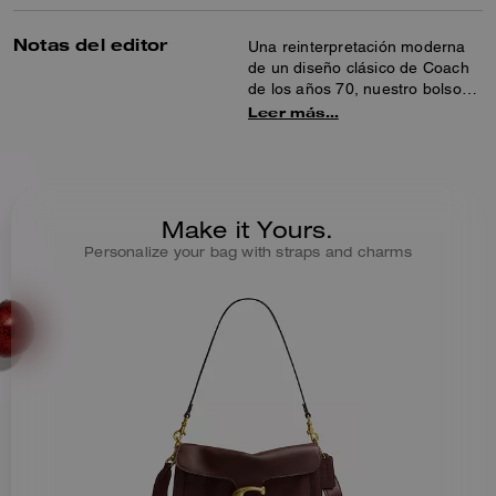
Notas del editor
Una reinterpretación moderna
de un diseño clásico de Coach
de los años 70, nuestro bolso
de hombro Tabby está
Leer más…
confeccionado en piel de grano
natural con una textura preciosa
y un tacto suave. Rematado con
nuestra icónica herrajería
Signature, el compacto y
Make it Yours.
desenfadado modelo 26 cuenta
Personalize your bag with straps and charms
con un bolsillo exterior con
cremallera para tener tus
imprescindibles siempre a mano
y dos correas desmontables
para llevarlo en la mano, como
bolso de hombro corto o
cruzado.