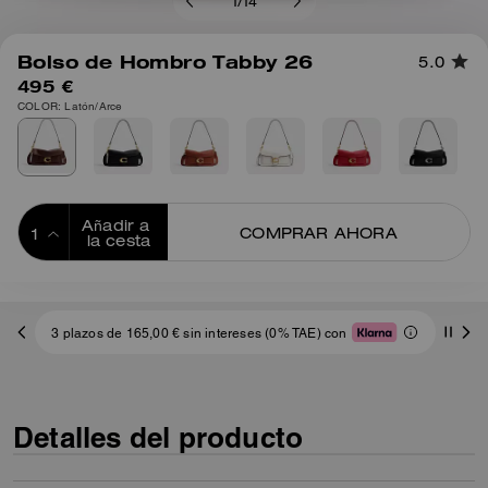
1
/
14
Bolso de Hombro Tabby 26
5.0
495 €
COLOR: Latón/Arce
Añadir a 
COMPRAR AHORA
la cesta
ADDING TO
BAG
3 plazos de 165,00 € sin intereses (0% TAE) con
Detalles del producto