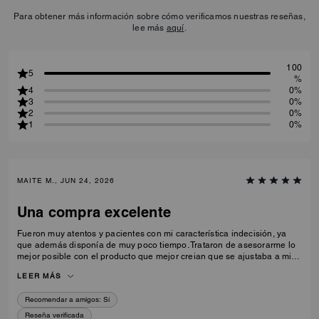
Para obtener más información sobre cómo verificamos nuestras reseñas,
lee más
aquí
.
100
5
%
4
0%
3
0%
2
0%
1
0%
MAITE M., JUN 24, 2026
Una compra excelente
Fueron muy atentos y pacientes con mi característica indecisión, ya
que además disponía de muy poco tiempo. Trataron de asesorarme lo
mejor posible con el producto que mejor creian que se ajustaba a mi.
Pedro en concreto, si no recuerdo mal el nombre. Pasado ese tiempo,
LEER MÁS
sin duda creo que fue una elección estupenda. La única pequeña
pega es que, al revisar el producto en casa, encontré dos pequeños
Recomendar a amigos:
Sí
cortes en la “C” del cierre, casi imperceptibles. Suelo fijarme mucho en
el estado del producto, algo que no pude hacer en ese momento
Reseña verificada