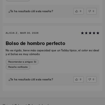
cuando lo sacaron del almacén porque tenía prisa.
0
0
¿Te ha resultado útil esta reseña?
ALICIA Z., MAR 30, 2026
Bolso de hombro perfecto
No es rígido, tiene más capacidad que un Tabby típico, el color es ideal
y el bolso es muy cómodo
Recomendar a amigos:
Sí
Reseña verificada
0
0
¿Te ha resultado útil esta reseña?