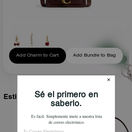
Add Charm to Cart
Add Bundle to Bag
Estilos similares