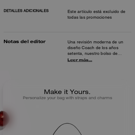
DETALLES ADICIONALES
Este artículo está excluido de
todas las promociones
Notas del editor
Una revisión moderna de un
diseño Coach de los años
setenta, nuestro bolso de
hombro estructurado Tabby está
Leer más…
elaborado en piel granulada
pulida. Rematado con herrajes
de la firma, el compacto modelo
26 presenta dos correas
desmontables para llevarlo en
Make it Yours.
la mano, más corto en el
Personalize your bag with straps and charms
hombro o cruzado.