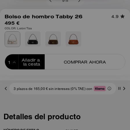
1
/
11
Bolso de hombro Tabby 26
4.9
495 €
COLOR: Latón/Tiza
Añadir a 
COMPRAR AHORA
la cesta
ADDING TO
BAG
3 plazos de 165,00 € sin intereses (0% TAE) con
Detalles del producto