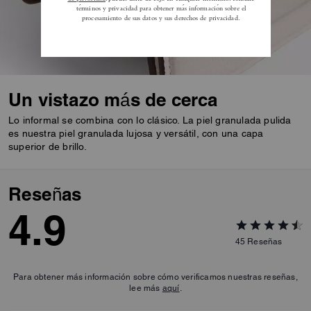
Un vistazo más de cerca
Lo informal se combina con lo clásico. La piel granulada pulida
es nuestra piel granulada lujosa y versátil, con una capa
superior de brillo.
Reseñas
4.9
45
Reseñas
Para obtener más información sobre cómo verificamos nuestras reseñas,
lee más
aquí
.