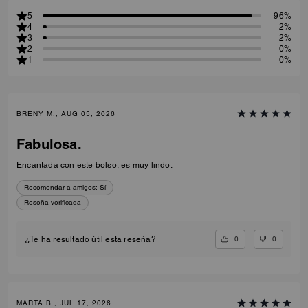
5
96%
4
2%
3
2%
2
0%
1
0%
BRENY M., AUG 05, 2026
Fabulosa.
Encantada con este bolso, es muy lindo.
Recomendar a amigos:
Sí
Reseña verificada
0
0
¿Te ha resultado útil esta reseña?
MARTA B., JUL 17, 2026