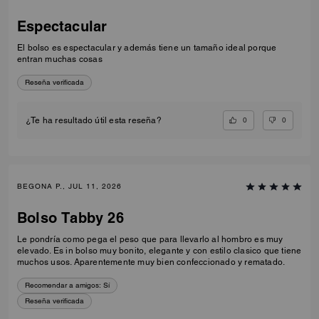
Espectacular
El bolso es espectacular y además tiene un tamaño ideal porque
entran muchas cosas
Reseña verificada
0
0
¿Te ha resultado útil esta reseña?
BEGONA P., JUL 11, 2026
Bolso Tabby 26
Le pondría como pega el peso que para llevarlo al hombro es muy
elevado. Es in bolso muy bonito, elegante y con estilo clasico que tiene
muchos usos. Aparentemente muy bien confeccionado y rematado.
Recomendar a amigos:
Sí
Reseña verificada