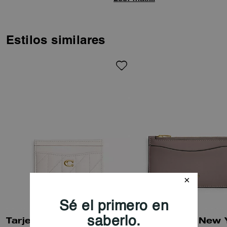
cómodamente en los bolsillos
delanteros de los pantalones.
Este estilizado bolso tiene cinco
ranuras para tarjetas, un bolsillo
Estilos similares
abierto y un compartimento con
cremallera ampliable para
monedas, dinero o recibos.
Tarjetero Esencial Con Acolchado Acojinado