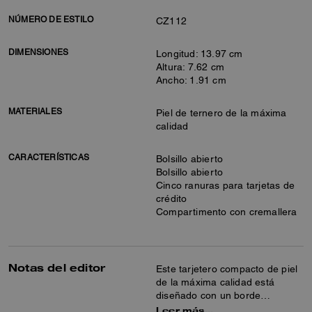
NÚMERO DE ESTILO
CZ112
DIMENSIONES
Longitud: 13.97 cm
Altura: 7.62 cm
Ancho: 1.91 cm
MATERIALES
Piel de ternero de la máxima
calidad
CARACTERÍSTICAS
Bolsillo abierto
Bolsillo abierto
Cinco ranuras para tarjetas de
crédito
Compartimento con cremallera
Notas del editor
Este tarjetero compacto de piel
de la máxima calidad está
diseñado con un borde
redondeado para caber
Leer más…