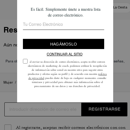
Añadir A La Cesta
Añadir A La Cesta
Reseñas
Aún no hay opiniones.
Para obtener más información sobre cómo verificamos nuestras reseñas,
lee más
aquí
.
Mujer
/
Pequeños artículos de piel
/
Tarjeteros
REGISTRARSE
Al registrarte, aceptas recibir correos electrónicos con con