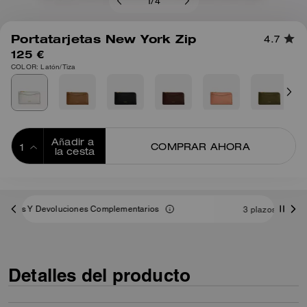
1
/
4
Portatarjetas New York Zip
4.7
125 €
COLOR: Latón/Tiza
Añadir a 
COMPRAR AHORA
la cesta
ADDING TO
BAG
ntarios
3 plazos de 41,66 € sin intereses (0% TAE) con
Detalles del producto