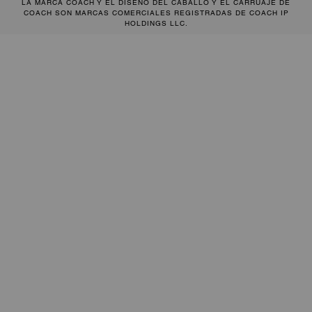
LA MARCA COACH Y EL DISEÑO DEL CABALLO Y EL CARRUAJE DE
COACH SON MARCAS COMERCIALES REGISTRADAS DE COACH IP
HOLDINGS LLC.