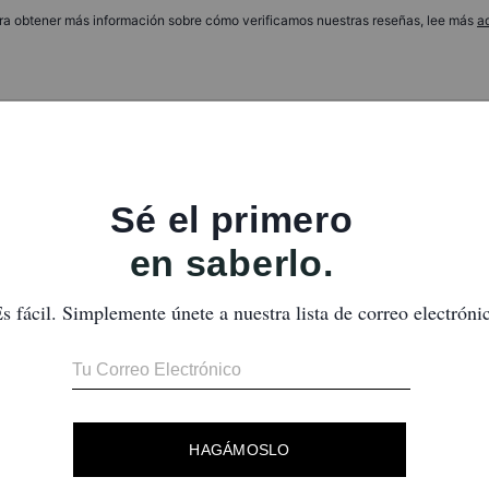
ra obtener más información sobre cómo verificamos nuestras reseñas, lee más
a
Preciosa
Me encanta
¿Te ha resultado útil esta reseña?
0
0
Excelente lo recomiendo
Una calidad unica
¿Te ha resultado útil esta reseña?
0
0