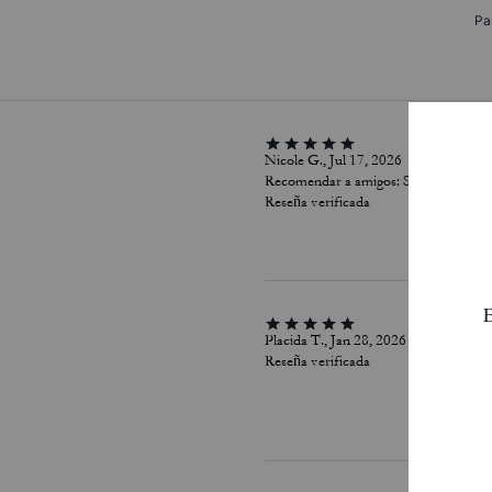
Pa
Nicole G., Jul 17, 2026
Recomendar a amigos:
Sí
Reseña verificada
Placida T., Jan 28, 2026
Reseña verificada