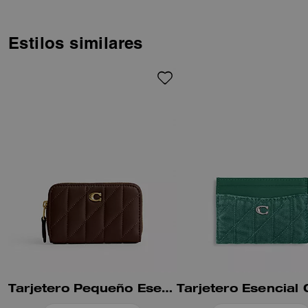
otros pequeños esenciales en
un diseño delgado que se
desliza fácilmente en los
Estilos similares
bolsillos. Detallada con nuestro
herraje Signature, su diseño
con fuelle tipo acordeón se
cierra con cremallera alrededor.
Su silueta distintiva está
elaborada con algodón
procedente de fincas que
aplican prácticas agrícolas
regenerativas—que contribuyen
a mantener y rejuvenecer la
tierra, aumentar la biodiversidad
y la salud del suelo, y pueden
favorecer una mayor absorción
de carbono. Refleja nuestro
compromiso continuo por
reducir nuestro impacto en el
planeta.
Tarjetero Pequeño Esencial Con Cremallera Y Acolchado Capitoneado