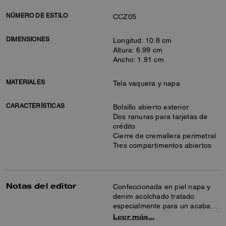
NÚMERO DE ESTILO
CCZ05
DIMENSIONES
Longitud: 10.8 cm
Altura: 6.99 cm
Ancho: 1.91 cm
MATERIALES
Tela vaquera y napa
CARACTERÍSTICAS
Bolsillo abierto exterior
Dos ranuras para tarjetas de
crédito
Cierre de cremallera perimetral
Tres compartimentos abiertos
Notas del editor
Confeccionada en piel napa y
denim acolchado tratado
especialmente para un acabado
desgastado con encanto, esta
Leer más…
funda guarda tarjetas, efectivo y