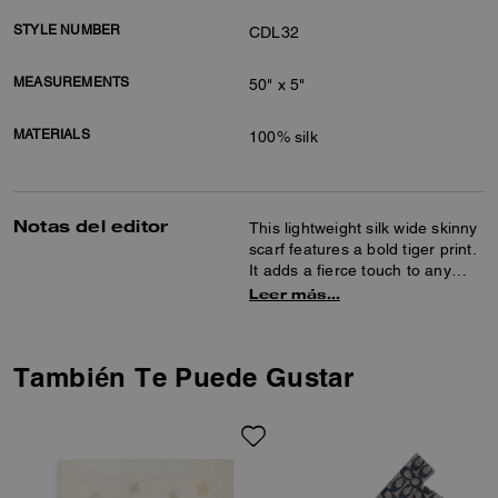
STYLE NUMBER
CDL32
MEASUREMENTS
50" x 5"
MATERIALS
100% silk
Notas del editor
This lightweight silk wide skinny
scarf features a bold tiger print.
It adds a fierce touch to any
look.
Leer más…
También Te Puede Gustar