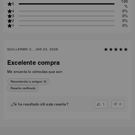
100
5
%
4
0%
3
0%
2
0%
1
0%
GUILLERMO C., JAN 23, 2026
Excelente compra
Me encanta lo cómodas que son
Recomendar a amigos:
Sí
Reseña verificada
1
0
¿Te ha resultado útil esta reseña?