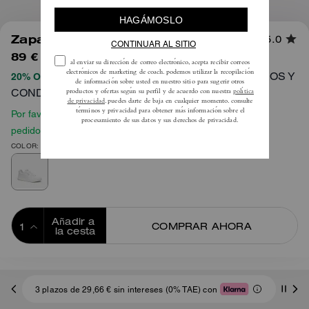
1
/
6
Zapatilla Clip Court Baja
5.0
89 €
225 €
TÉRMINOS Y
20% OFF APLICADO AL PROCESAR EL PAGO
CONDICIONES COMPLETOS AQUÍ
Por favor, consulta nuestra guía de tallas antes de hacer tu
pedido
COLOR: Blanco óptico
Añadir a 
COMPRAR AHORA
la cesta
ADDING TO
BAG
3 plazos de 29,66 € sin intereses (0% TAE) con