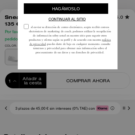
1
/
6
Sneaker High Line
5.0
135 €
Por favor, consulta nuestra guía de tallas antes de hacer tu
pedido
COLOR: Blanco óptico
Añadir a 
COMPRAR AHORA
la cesta
ADDING TO
BAG
3 plazos de 45,00 € sin intereses (0% TAE) con