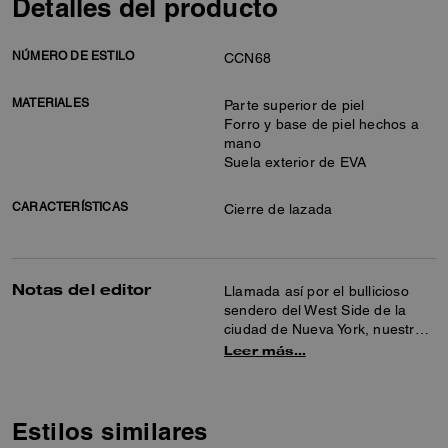
Detalles del producto
NÚMERO DE ESTILO
CCN68
MATERIALES
Parte superior de piel
Forro y base de piel hechos a
mano
Suela exterior de EVA
CARACTERÍSTICAS
Cierre de lazada
Notas del editor
Llamada así por el bullicioso
sendero del West Side de la
ciudad de Nueva York, nuestra
zapatilla deportiva tipo bota
Leer más…
combina un aspecto sofisticado
con la máxima comodidad.
Confeccionada en suave piel,
esta silueta de caña baja
Estilos similares
incorpora una cómoda plantilla