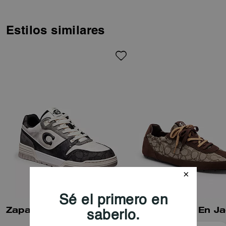
ritmo de la vida en movimiento.
Confeccionadas con una mezcla
de nuestra lona de firma y
Estilos similares
jacquard de firma, cuenta con
una entresuela que contiene al
menos un 28 % de contenido
biológico, creado a través de un
proceso que utiliza fuentes
renovables en lugar de fósiles.
Su cómodo estilo se completa
con una suela exterior de goma
con ranuras con el detalle de un
mapa de Manhattan.
Zapatilla Soho En Lona Signature Mixta