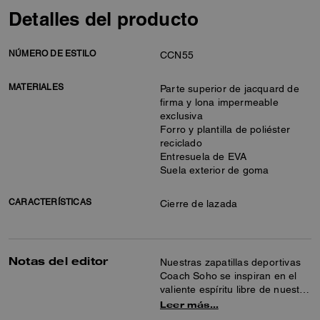
Detalles del producto
NÚMERO DE ESTILO
CCN55
MATERIALES
Parte superior de jacquard de
firma y lona impermeable
exclusiva
Forro y plantilla de poliéster
reciclado
Entresuela de EVA
Suela exterior de goma
CARACTERÍSTICAS
Cierre de lazada
Notas del editor
Nuestras zapatillas deportivas
Coach Soho se inspiran en el
valiente espíritu libre de nuestra
ciudad natal de Nueva York y
Leer más…
están fabricadas para seguir el