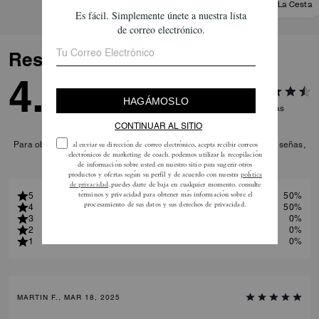
Añadir A La Cesta
Añadir A La Cesta
Reseñas
4.5
2
Reseñas
Para obtener más información sobre cómo verificamos nuestras reseñas,
lee más
aquí
.
5
50%
4
50%
3
0%
2
0%
1
0%
MARTIN F., MAR 18, 2025