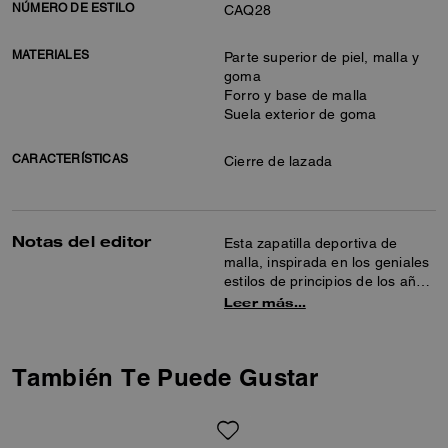
NÚMERO DE ESTILO
CAQ28
MATERIALES
Parte superior de piel, malla y
goma
Forro y base de malla
Suela exterior de goma
CARACTERÍSTICAS
Cierre de lazada
Notas del editor
Esta zapatilla deportiva de
malla, inspirada en los geniales
estilos de principios de los años
2000, es la silueta perfecta para
Leer más…
la vida activa. La zapatilla
deportiva, con detalles de piel
metálica y suela exterior de
También Te Puede Gustar
goma para mayor tracción, está
acabada con nuestra firma que
le da un toque tradicional.