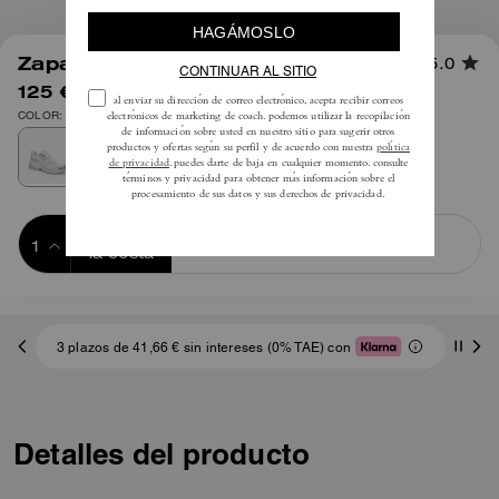
1
/
5
Zapatilla de malla
5.0
125 €
195 €
COLOR: Gris claro/Blanco óptico
Añadir a 
COMPRAR AHORA
la cesta
ADDING TO
BAG
3 plazos de 41,66 € sin intereses (0% TAE) con
Detalles del producto