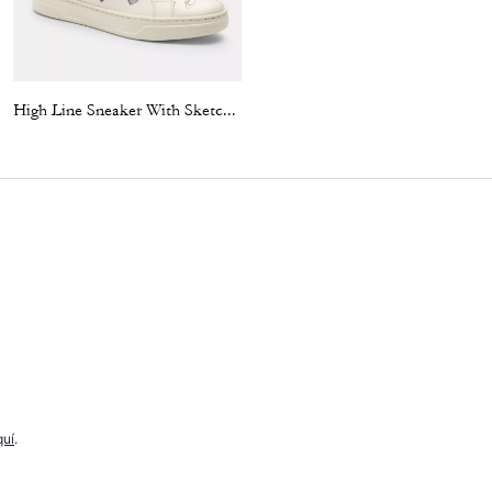
High Line Sneaker With Sketch Print
Penelope Signature C Sandal
quí
.