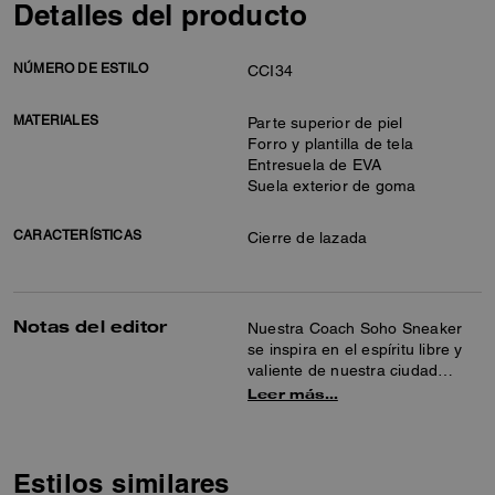
Detalles del producto
NÚMERO DE ESTILO
CCI34
MATERIALES
Parte superior de piel
Forro y plantilla de tela
Entresuela de EVA
Suela exterior de goma
CARACTERÍSTICAS
Cierre de lazada
Notas del editor
Nuestra Coach Soho Sneaker
se inspira en el espíritu libre y
valiente de nuestra ciudad
natal, Nueva York, y está
Leer más…
diseñada para seguir el ritmo de
una vida en movimiento.
Fabricada en piel lisa, su diseño
de caña media cuenta con un
Estilos similares