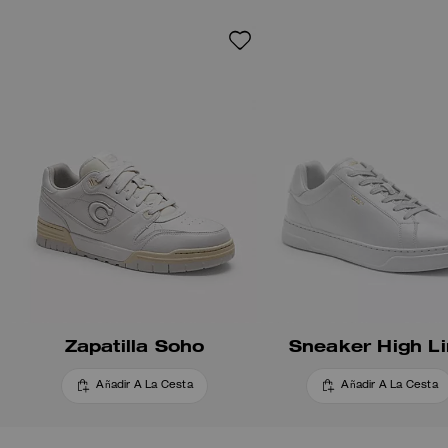
forro elaborado con un 100 %
de poliéster reciclado y una
entresuela con al menos un 28
% de contenido biobasado,
creado mediante un proceso
que utiliza fuentes renovables
en lugar de fósiles. Este
cómodo estilo de caña media se
remata con una suela de goma
estriada que incluye un detalle
con el mapa de Manhattan.
Zapatilla Soho
Sneaker High L
Añadir A La Cesta
Añadir A La Cesta