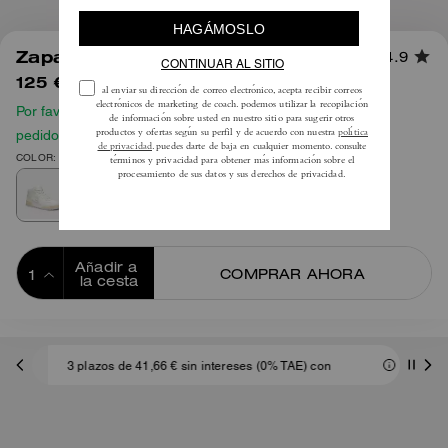
1
/
5
Zapatilla Soho Mid Top
4.9
125 €
175 €
Por favor, consulta nuestra guía de tallas antes de hacer tu
pedido
COLOR: Blanco óptico
Añadir a 
COMPRAR AHORA
la cesta
ADDING TO
BAG
3 plazos de 41,66 € sin intereses (0% TAE) con