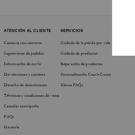
ATENCIÓN AL CLIENTE
SERVICIOS
SOSTENIBI
Contacta con nosotros
Cuidado de la piel de por vida
Responsabilid
Seguimiento de pedidos
Cuidado de productos
Información de envío
Reparación de productos
Devoluciones y cambios
Personalización Coach Create
Derecho de desistimiento
Klarna FAQs
Términos y condiciones de venta
Cancelar suscripción
FAQs
Garantía