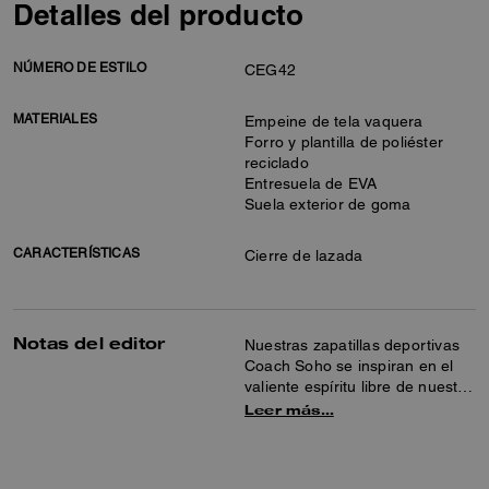
Detalles del producto
NÚMERO DE ESTILO
CEG42
MATERIALES
Empeine de tela vaquera
Forro y plantilla de poliéster
reciclado
Entresuela de EVA
Suela exterior de goma
CARACTERÍSTICAS
Cierre de lazada
Notas del editor
Nuestras zapatillas deportivas
Coach Soho se inspiran en el
valiente espíritu libre de nuestra
ciudad natal de Nueva York y
Leer más…
están fabricadas para seguir el
ritmo de la vida en movimiento.
Confeccionadas con tela