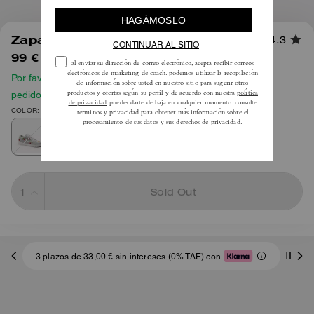
1
/
6
Zapatilla Soho Con Cerezos
4.3
99 €
165 €
Por favor, consulta nuestra guía de tallas antes de hacer tu
pedido
COLOR: Denim/Blanco óptico
Sold Out
3 plazos de 33,00 € sin intereses (0% TAE) con