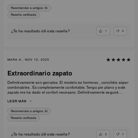
Recomendar a amigos:
Sí
Reseña verificada
1
0
¿Te ha resultado útil esta reseña?
MARA A., NOV 10, 2025
Extraordinario zapato
Definitivamente son geniales. El modelo es hermoso , conciliéis súper
combinables . Es completamente confortable. Tengo pie plano y este
zapato me ha dado el confort necesario. Definitivamente seguiré
comprando más zapatos con este modelo similar .
LEER MÁS
Recomendar a amigos:
Sí
Reseña verificada
2
1
¿Te ha resultado útil esta reseña?