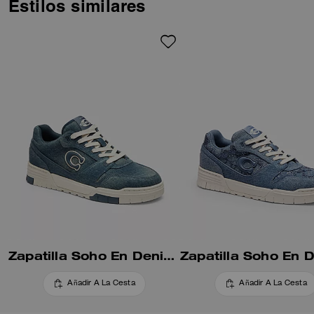
vaquera de algodón bordada
Estilos similares
con un divertido motivo de
cerezas, cuentan con un forro
elaborado con al menos un
100 % de poliéster reciclado y
una entresuela que contiene al
menos un 28 % de contenido
biológico, creado a través de un
proceso que utiliza fuentes
renovables en lugar de fósiles.
Su cómodo estilo se completa
con una suela de goma con
ranuras con el detalle de un
mapa de Manhattan.
Zapatilla Soho En Denim Loved
Añadir A La Cesta
Añadir A La Cesta