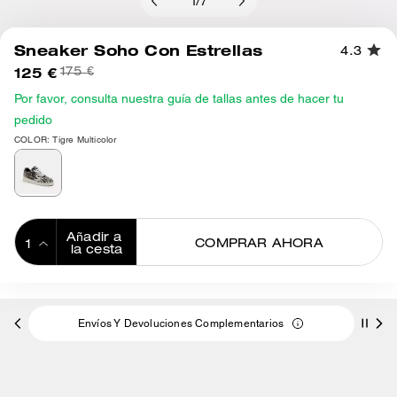
1
/
7
Sneaker Soho Con Estrellas
4.3
125 €
175 €
Por favor, consulta nuestra guía de tallas antes de hacer tu
pedido
COLOR: Tigre Multicolor
Añadir a 
COMPRAR AHORA
la cesta
ADDING TO
BAG
Envíos Y Devoluciones Complementarios