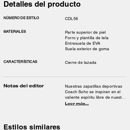
Detalles del producto
NÚMERO DE ESTILO
CDL56
MATERIALES
Parte superior de piel
Forro y plantilla de tela
Entresuela de EVA
Suela exterior de goma
CARACTERÍSTICAS
Cierre de lazada
Notas del editor
Nuestras zapatillas deportivas
Coach Soho se inspiran en el
valiente espíritu libre de nuestra
ciudad natal de Nueva York y
Leer más…
están fabricadas para seguir el
ritmo de la vida en movimiento.
Confeccionado en piel lisa
desgastada para ofrecer un
Estilos similares