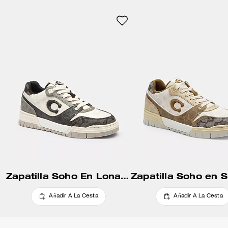
look de prenda usada, este
diseño está detallado con un
atrevido estampado de tigre y
parches de estrellas de piel
para un adorno divertido.
Cuenta con un forro que
contiene al menos un 100 % de
poliéster reciclado y una
entresuela que contiene al
menos un 28 % de contenido
biológico, creado a través de un
proceso que utiliza fuentes
renovables en lugar de fósiles.
Su cómodo estilo se completa
con una suela exterior de goma
con ranuras con el detalle de un
mapa de Manhattan.
Zapatilla Soho En Lona Signature Mixta
Añadir A La Cesta
Añadir A La Cesta