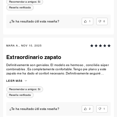
Recomendar a amigos:
Sí
Reseña verificada
1
0
¿Te ha resultado útil esta reseña?
MARA A., NOV 10, 2025
Extraordinario zapato
Definitivamente son geniales. El modelo es hermoso , conciliéis súper
combinables . Es completamente confortable. Tengo pie plano y este
zapato me ha dado el confort necesario. Definitivamente seguiré
comprando más zapatos con este modelo similar .
LEER MÁS
Recomendar a amigos:
Sí
Reseña verificada
2
1
¿Te ha resultado útil esta reseña?