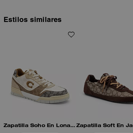
están fabricadas para seguir el
ritmo de la vida en movimiento.
Confeccionado con piel lisa y
charol con toques de firma de
Estilos similares
charol de alto brillo, cuenta con
un forro elaborado con 100 %
poliéster reciclado y una
entresuela que contiene al
menos un 28 % de contenido
biológico, creado a través de un
proceso que utiliza fuentes
renovables en lugar de fósiles.
Su cómodo estilo se completa
con una suela exterior de goma
con ranuras con el detalle de un
mapa de Manhattan.
Zapatilla Soho En Lona Signature Mixta