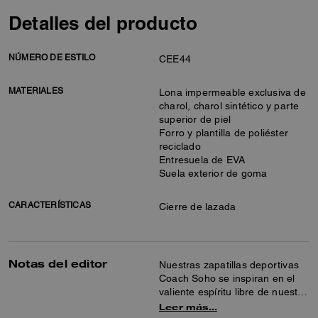
Detalles del producto
NÚMERO DE ESTILO
CEE44
MATERIALES
Lona impermeable exclusiva de
charol, charol sintético y parte
superior de piel
Forro y plantilla de poliéster
reciclado
Entresuela de EVA
Suela exterior de goma
CARACTERÍSTICAS
Cierre de lazada
Notas del editor
Nuestras zapatillas deportivas
Coach Soho se inspiran en el
valiente espíritu libre de nuestra
ciudad natal de Nueva York y
Leer más…