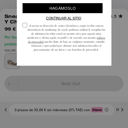
1
/
5
Sneaker Soho Con Lona Signature
4.5
Y Charol
99 €
145 €
Por favor, consulta nuestra guía de tallas antes de hacer tu
pedido
COLOR: Marrón/Arce
Sold Out
3 plazos de 33,00 € sin intereses (0% TAE) con