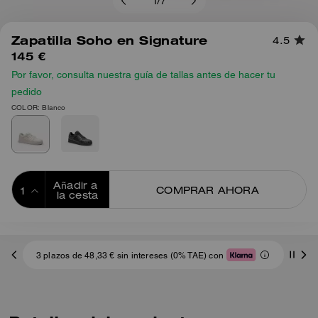
1
/
7
Zapatilla Soho en Signature
4.5
145 €
Por favor, consulta nuestra guía de tallas antes de hacer tu
pedido
COLOR: Blanco
Añadir a 
COMPRAR AHORA
la cesta
ADDING TO
BAG
3 plazos de 48,33 € sin intereses (0% TAE) con