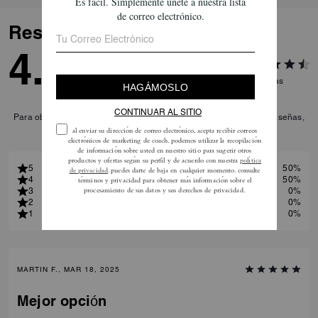
mantener y rejuvenecer la
tierra, aumentan la
Reseñas
biodiversidad y la salud del
suelo, y pueden favorecer una
4.5
mayor absorción de carbono.
Refleja nuestro compromiso
2
Reseñas
continuo por reducir nuestro
impacto en el planeta.
Para obtener más información sobre cómo verificamos nuestras reseñas,
lee más
aquí
.
5
50%
4
50%
3
0%
2
0%
1
0%
MARTIN F., MAR 18, 2025
Mejor opción