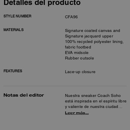
Detalles del producto
STYLE NUMBER
CFA96
MATERIALS
Signature coated canvas and
Signature jacquard upper
100% recycled polyester lining,
fabric footbed
EVA midsole
Rubber outsole
FEATURES
Lace-up closure
Notas del editor
Nuestra sneaker Coach Soho
está inspirada en el espíritu libre
y valiente de nuestra ciudad
natal, Nueva York, y diseñada
Leer más…
para acompañarte en tu ritmo
de vida acelerado.
Confeccionada en una