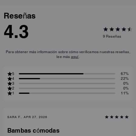
commitment to helping reduce
our impact on the planet.
Reseñas
4.3
9
Reseñas
Para obtener más información sobre cómo verificamos nuestras reseñas,
lee más
aquí
.
5
67%
4
22%
3
0%
2
0%
1
11%
SARA F., APR 27, 2026
Bambas cómodas