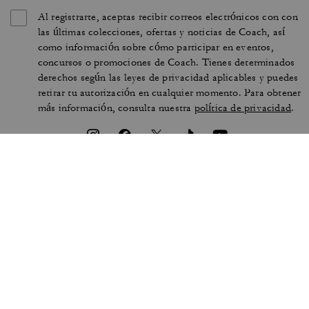
Al registrarte, aceptas recibir correos electrónicos con con
las últimas colecciones, ofertas y noticias de Coach, así
como información sobre cómo participar en eventos,
concursos o promociones de Coach. Tienes determinados
derechos según las leyes de privacidad aplicables y puedes
retirar tu autorización en cualquier momento. Para obtener
más información, consulta nuestra
política de privacidad
.
CONDICIONES DE USO
PRIVACIDAD Y SEGURIDAD
PROTECCIÓN DE MARCA
GESTIONAR COOKIES
ACCESIBILIDAD
ATENCIÓN AL CLIENTE
DECLARACIÓN DE LA
LEY DE ESCLAVITUD
SECCIÓN 172
MODERNA DEL REINO UNIDO
MAPA DEL SITIO