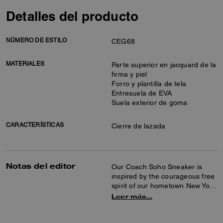
Detalles del producto
NÚMERO DE ESTILO
CEG68
MATERIALES
Parte superior en jacquard de la
firma y piel
Forro y plantilla de tela
Entresuela de EVA
Suela exterior de goma
CARACTERÍSTICAS
Cierre de lazada
Notas del editor
Our Coach Soho Sneaker is
inspired by the courageous free
spirit of our hometown New York
City and built to keep pace with
Leer más…
life on the go. Crafted of smooth
leather and our shimmery