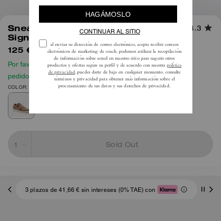
1
/
7
Sneaker Soho en Jacquard
4.3
Signature Cristal
125 €
195 €
Por favor, consulta nuestra guía de tallas antes de hacer tu
pedido
COLOR: Antílope
Sold Out
3 plazos de 41,66 € sin intereses (0% TAE) con