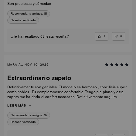
Son preciosas y cómodas
Recomendar a amigos:
Sí
Reseña verificada
1
0
¿Te ha resultado útil esta reseña?
MARA A., NOV 10, 2025
Extraordinario zapato
Definitivamente son geniales. El modelo es hermoso , conciliéis súper
combinables . Es completamente confortable. Tengo pie plano y este
zapato me ha dado el confort necesario. Definitivamente seguiré
comprando más zapatos con este modelo similar .
LEER MÁS
Recomendar a amigos:
Sí
Reseña verificada