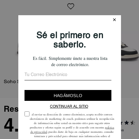
poliéster reciclado y una
entresuela que contiene al
menos un 28 % de contenido
biológico, creado a través de un
proceso que utiliza fuentes
renovables en lugar de fósiles.
Su cómodo estilo se completa
con una suela exterior de goma
con ranuras con el detalle de un
mapa de Manhattan.
Soho Sneaker
Soho Sneaker
Reseñas
4.5
2
Reseñas