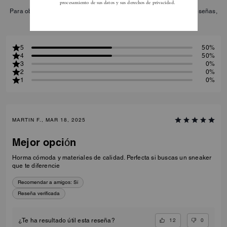
Para obtener más información sobre cómo verificamos nuestras reseñas,
lee más
aquí
.
5
50%
4
50%
3
0%
2
0%
1
0%
MARTIN F., MAR 18, 2025
Mejor opción
Horma cómoda y materiales de calidad. Perfecta si buscas un sneaker
que te diferencie
Recomendar a amigos:
Sí
Reseña verificada
12
0
¿Te ha resultado útil esta reseña?