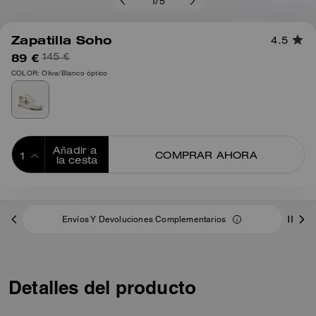
1
/
5
Zapatilla Soho
4.5
89 €
145 €
COLOR: Oliva/Blanco óptico
Añadir a 
COMPRAR AHORA
la cesta
ADDING TO
BAG
Envíos Y Devoluciones Complementarios
Detalles del producto