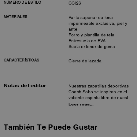
NÚMERO DE ESTILO
CCI26
MATERIALES
Parte superior de lona
impermeable exclusiva, piel y
ante
Forro y plantilla de tela
Entresuela de EVA
Suela exterior de goma
CARACTERÍSTICAS
Cierre de lazada
Notas del editor
Nuestras zapatillas deportivas
Coach Soho se inspiran en el
valiente espíritu libre de nuestra
ciudad natal de Nueva York y
Leer más…
están fabricadas para seguir el
ritmo de la vida en movimiento.
Confeccionado en piel lisa, ante
También Te Puede Gustar
y lona de firma, cuenta con un
forro elaborado con 100 %