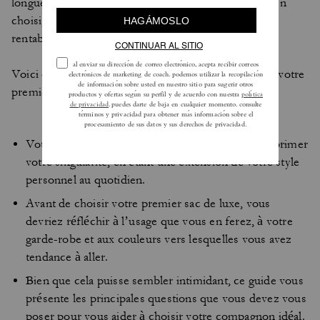
longue expérience, nous savons que, lorsqu’il est bien
choisi, votre sac est un investissement qui s’avérera
rentable pendant des années, voire toute une vie.
Voici quelques questions à se poser avant d’acheter votre
premier sac de luxe.
Votre premier sac de luxe devrait vous aider à exprimer
votre singularité, en étant une extension de votre style
personnel au quotidien.
Avant de choisir votre premier sac de luxe, vous
devriez réfléchir à l’usage que vous en ferez, à votre
garde-robe et aux couleurs vers lesquelles vous avez
tendance à aller.
Bien que cela puisse sembler intimidant, ce guide vous
présente les principales questions que vous devez vous
poser pour vous aider à choisir votre compagnon idéal.