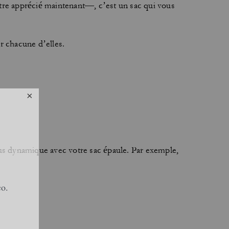
 être apprécié maintenant—, c’est un sac qui vous
r chacune d’elles.
plus dynamique avec votre sac épaule. Par exemple,