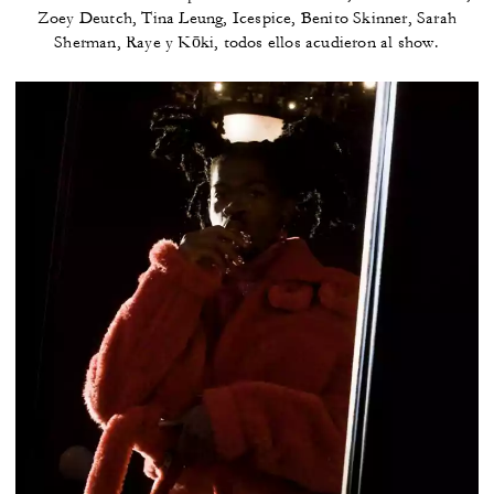
Zoey Deutch, Tina Leung, Icespice, Benito Skinner, Sarah
Sherman, Raye y Kōki, todos ellos acudieron al show.