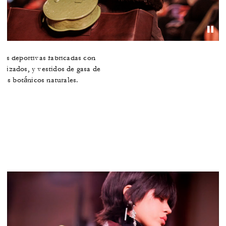
oficio
 exclusivas confeccionadas con
illas deportivas fabricadas con
ilizados, y vestidos de gasa de
ntes botánicos naturales.