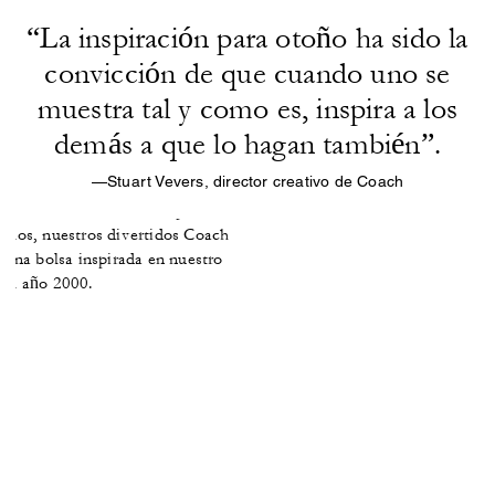
“La inspiración para otoño ha sido la
convicción de que cuando uno se
muestra tal y como es, inspira a los
demás a que lo hagan también”.
destacado
—Stuart Vevers, director creativo de Coach
 tela vaquera y piel. Prendas de
cristales incrustados. Y, por
 ellos, nuestros divertidos Coach
 una bolsa inspirada en nuestro
del año 2000.