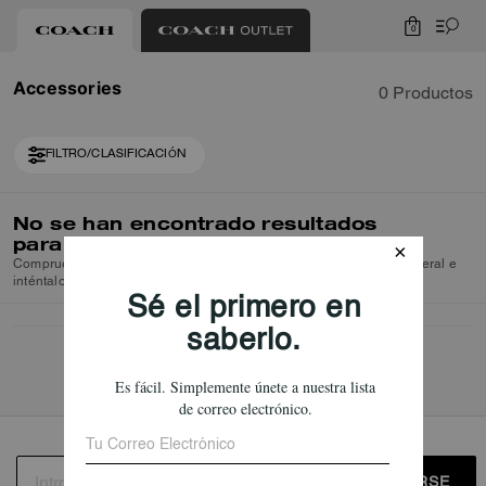
0
Accessories
0 Productos
FILTRO/CLASIFICACIÓN
No se han encontrado resultados
para
"Accessories"
Comprueba la ortografía o utiliza un término de búsqueda más general e
inténtalo de nuevo.
REGISTRARSE