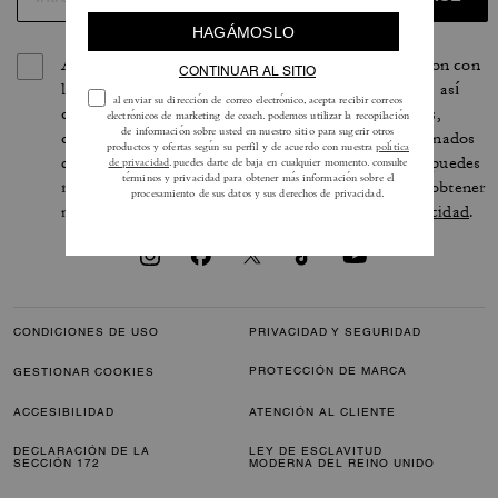
Al registrarte, aceptas recibir correos electrónicos con con
las últimas colecciones, ofertas y noticias de Coach, así
como información sobre cómo participar en eventos,
concursos o promociones de Coach. Tienes determinados
derechos según las leyes de privacidad aplicables y puedes
retirar tu autorización en cualquier momento. Para obtener
más información, consulta nuestra
política de privacidad
.
CONDICIONES DE USO
PRIVACIDAD Y SEGURIDAD
PROTECCIÓN DE MARCA
GESTIONAR COOKIES
ACCESIBILIDAD
ATENCIÓN AL CLIENTE
DECLARACIÓN DE LA
LEY DE ESCLAVITUD
SECCIÓN 172
MODERNA DEL REINO UNIDO