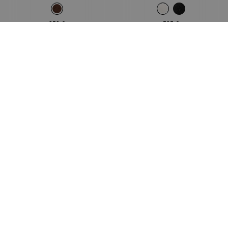
350 €
595 €
Añadir A La Cesta
Añadir A La Cesta
Bolso Bandolera Tabby con Cadena
Bolso Barrel