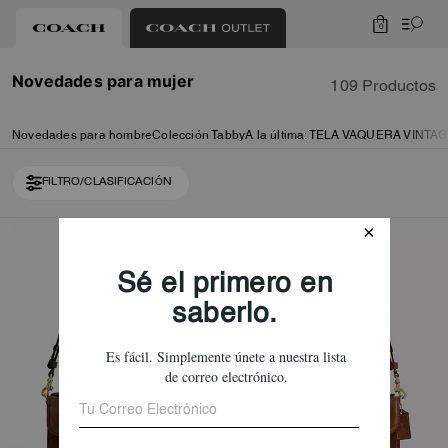
0
Novedades para mujer
109 Productos
Novedades para hombre
Colección Tabby
A la última: TELA VAQUERA VINTA
FILTRO/CLASIFICACIÓN
Loaded 10 more products, showing 20 items.