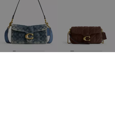
Bolso Bandolera Tabby 26 En Denim De Algodón Regenerado Con Signature De Cristal
Bolso Bandolera Tabby Chain 19 Con Acolchado
595 €
350 €
Añadir A La Cesta
Añadir A La Cesta