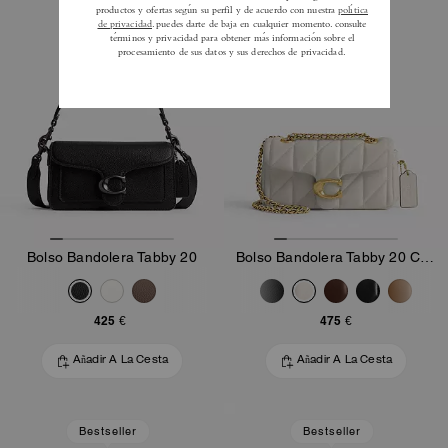
Bolso Bandolera Tabby 20
Bolso Bandolera Tabby 20 Con Acolchado Pillow
425 €
475 €
Añadir A La Cesta
Añadir A La Cesta
Bestseller
Bestseller