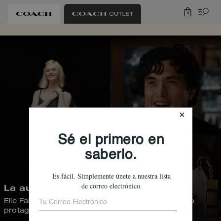
0
La audición
La cita
Elle Fanning como
Charles Melton como
protagonista
protagonista