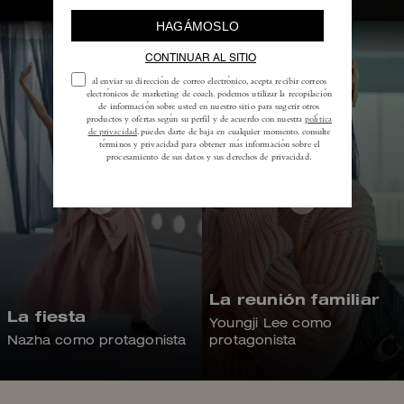
La reunión familiar
La fiesta
Youngji Lee como
Nazha como protagonista
protagonista