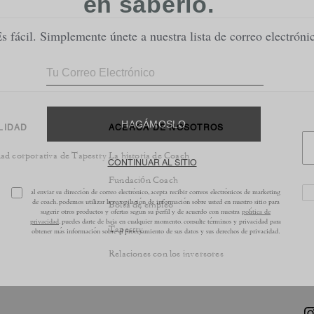
LIDAD
ACERCA DE NOSOTROS
ad corporativa de Tapestry
La historia de Coach
Fundación Coach
Bolsa de empleo
Tapestry
Relaciones con los inversores