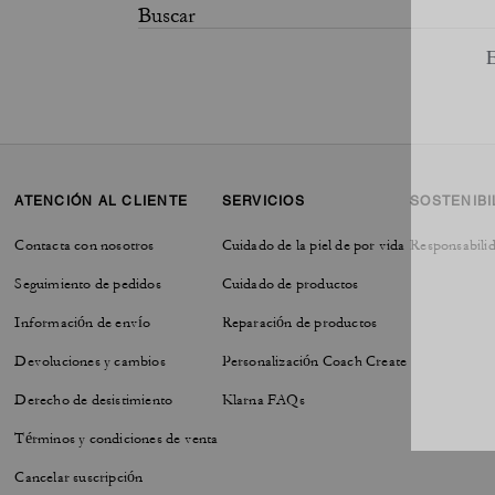
ATENCIÓN AL CLIENTE
SERVICIOS
SOSTENIBI
Contacta con nosotros
Cuidado de la piel de por vida
Responsabilid
Seguimiento de pedidos
Cuidado de productos
Información de envío
Reparación de productos
Devoluciones y cambios
Personalización Coach Create
Derecho de desistimiento
Klarna FAQs
Términos y condiciones de venta
Cancelar suscripción