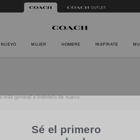
NUEVO
MUJER
HOMBRE
INSPÍRATE
MU
a más general e inténtalo de nuevo.