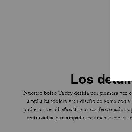
Los detal
Nuestro bolso Tabby desfila por primera vez c
amplia bandolera y un diseño de goma con ai
pudieron ver diseños únicos confeccionados a p
reutilizadas, y estampados realmente encanta