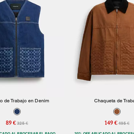
o de Trabajo en Denim
Chaqueta de Trab
Añadir A La Cesta
Añadir A La Ce
89 €
149 €
325 €
495 €
ICADO AL PROCESAR EL PAGO
20% OFF APLICADO AL PROCES