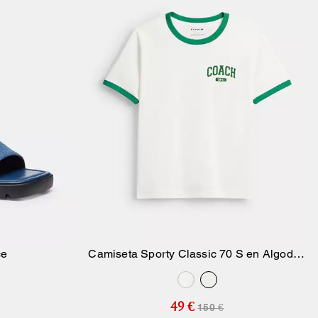
ce
Camiseta Sporty Classic 70 S en Algodón
sta
Añadir A La Cesta
Orgánico
49 €
150 €