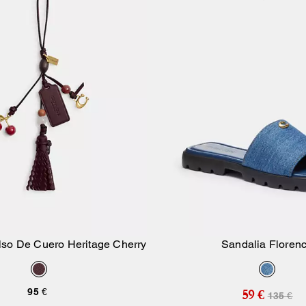
so De Cuero Heritage Cherry
Sandalia Floren
Añadir A La Cesta
Añadir A La Ce
95 €
59 €
135 €