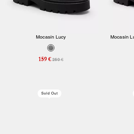
Mocasín Lucy
Mocasín L
Añadir A La Cesta
159 €
250 €
Sold Out