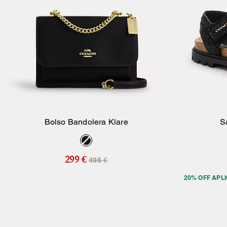
Bolso Bandolera Klare
S
Añadir A La Cesta
299 €
495 €
20% OFF APL