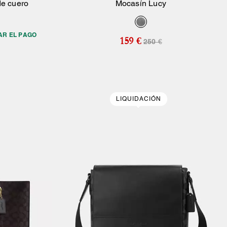
de cuero
Mocasín Lucy
sta
Añadir A La Cesta
AR EL PAGO
159 €
250 €
LIQUIDACIÓN