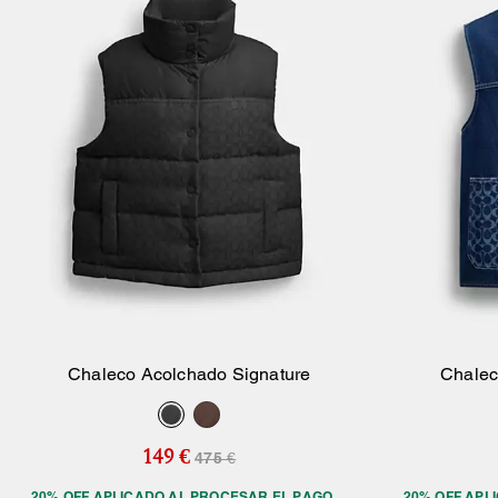
Chaleco Acolchado Signature
Chalec
Añadir A La Cesta
149 €
475 €
20% OFF APLICADO AL PROCESAR EL PAGO
20% OFF APL