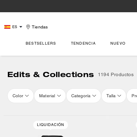
Tiendas
ES
BESTSELLERS
TENDENCIA
NUEVO
Edits & Collections
1194 Productos
Color
Material
Categoría
Talla
Pr
Loaded 16 more products, showing 32 items.
LIQUIDACIÓN