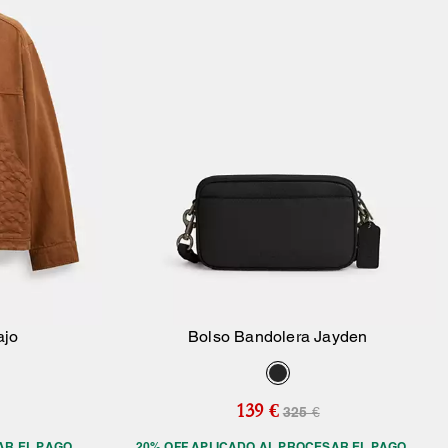
ajo
Bolso Bandolera Jayden
sta
Añadir A La Cesta
139 €
325 €
AR EL PAGO
20% OFF APLICADO AL PROCESAR EL PAGO