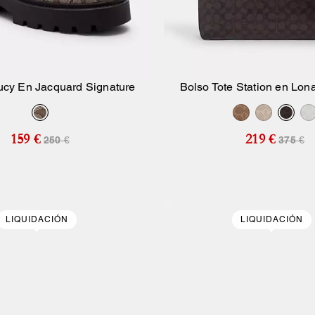
ucy En Jacquard Signature
Bolso Tote Station en Lon
Añadir A La Cesta
Añadir A La Ce
159 €
219 €
250 €
375 €
LIQUIDACIÓN
LIQUIDACIÓN