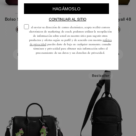
Bolso Soft Empire Carryall 48
Bolso Soft Empire Carryall 48
600 €
600 €
850 €
850 €
Añadir A La Cesta
Añadir A La Cesta
Bestseller