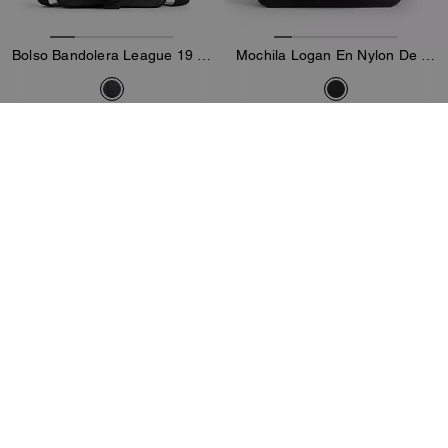
Bolso Bandolera League 19 En Lona Signature
Mochila Logan En Nylon De Firma Con Charms
117 €
390 €
195 €
650 €
Añadir A La Cesta
Añadir A La Cesta