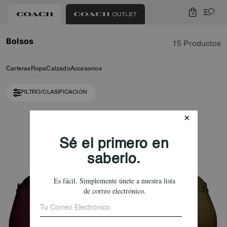
0
Bolsos
15 Productos
Carteras
Ropa
Calzado
Accesorios
FILTRO/CLASIFICACIÓN
Loaded 5 more products, showing 15 items.
Bestseller