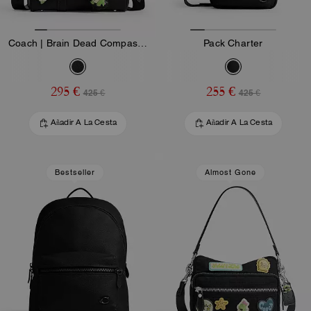
Coach | Brain Dead Compass Tote 25 Con Darby Dino Y Charm
Pack Charter
295 €
255 €
425 €
425 €
Añadir A La Cesta
Añadir A La Cesta
Bestseller
Almost Gone