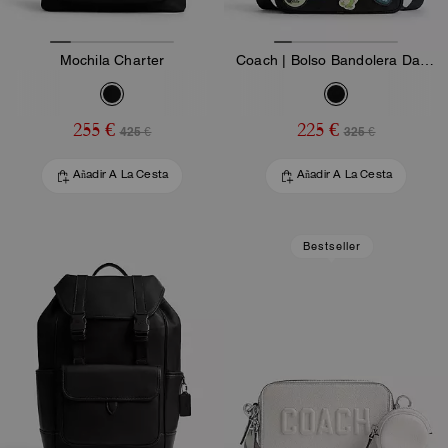
Mochila Charter
Coach | Bolso Bandolera Dakota Brain Dead En Nylon Signature Con Parche
255 €
225 €
425 €
325 €
Añadir A La Cesta
Añadir A La Cesta
Bestseller