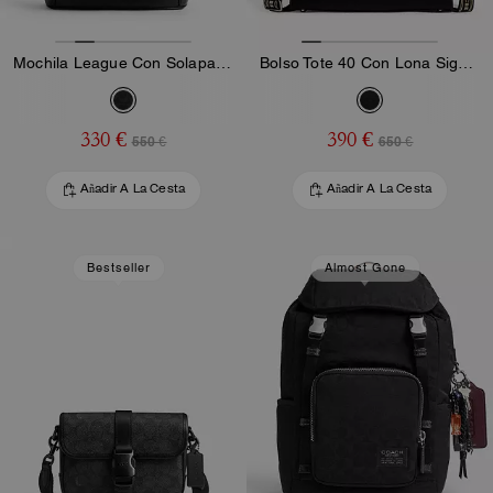
Mochila League Con Solapa En Lona Signature
Bolso Tote 40 Con Lona Signature
330 €
390 €
550 €
650 €
Añadir A La Cesta
Añadir A La Cesta
Bestseller
Almost Gone