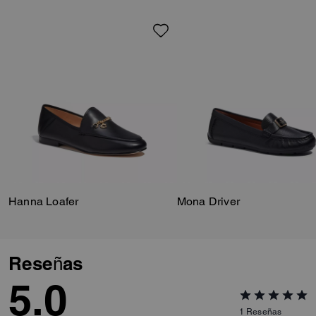
garantiza un agarre duradero,
por lo que es perfecto para tus
actividades diarias. Combina
estas alpargatas mocasín de
piel con tus vaqueros o falda
favoritos para un look con el
que irás del brunch a un paseo
por el parque.
Hanna Loafer
Mona Driver
Reseñas
5.0
1
Reseñas