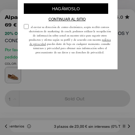
1
/
4
Alpargata Loafer
5.0
69 €
225 €
TÉRMINOS Y
20% OFF APLICADO AL PROCESAR EL PAGO
CONDICIONES COMPLETOS AQUÍ
Por favor, consulta nuestra guía de tallas antes de hacer tu
pedido
COLOR: Miel Marrón
Sold Out
3 plazos de 23,00 € sin intereses (0% TAE) con