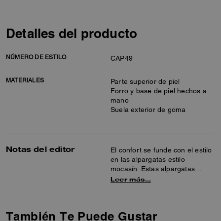
Detalles del producto
NÚMERO DE ESTILO
CAP49
MATERIALES
Parte superior de piel
Forro y base de piel hechos a
mano
Suela exterior de goma
Notas del editor
El confort se funde con el estilo
en las alpargatas estilo
mocasín. Estas alpargatas
mocasín de piel para mujer,
Leer más…
confeccionadas con piel de lujo,
cuentan con una plantilla y un
forro de piel para llevar todo el
También Te Puede Gustar
día. La suela exterior de goma