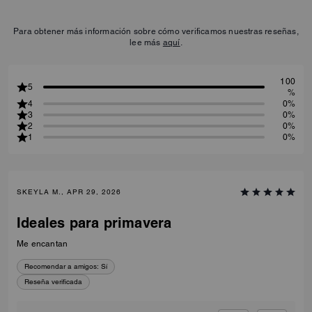
Para obtener más información sobre cómo verificamos nuestras reseñas,
lee más
aquí
.
100
5
%
4
0%
3
0%
2
0%
1
0%
SKEYLA M., APR 29, 2026
Ideales para primavera
Me encantan
Recomendar a amigos:
Sí
Reseña verificada