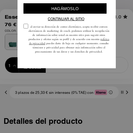
1
/
4
Essential Pequeño Wristlet
1.0
76 €
95 €
COLOR: Lh/Hiedra
Añadir a 
COMPRAR AHORA
la cesta
ADDING TO
BAG
3 plazos de 25,33 € sin intereses (0% TAE) con
Detalles del producto