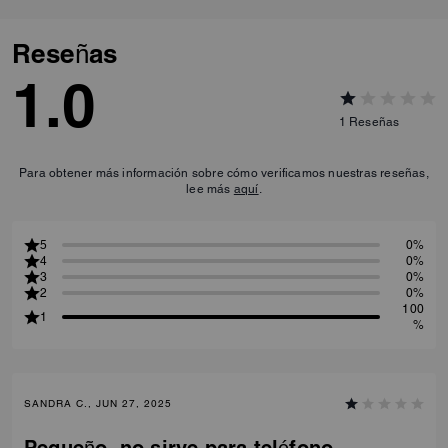
Reseñas
1.0
1
Reseñas
Para obtener más información sobre cómo verificamos nuestras reseñas,
lee más
aquí
.
5
0%
4
0%
3
0%
2
0%
100
1
%
SANDRA C., JUN 27, 2025
Pequeño. no sirve para teléfono